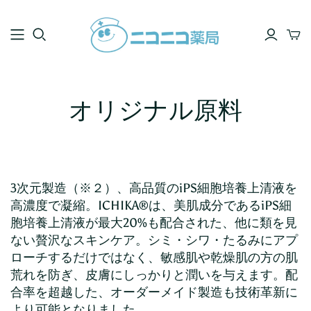
オリジナル原料
3次元製造
（※２）
、高品質のiPS細胞培養上清液を
高濃度で凝縮。ICHIKA®は、美肌成分であるiPS細
胞培養上清液が最大20%も配合された、他に類を見
ない贅沢なスキンケア。シミ・シワ・たるみにアプ
ローチするだけではなく、敏感肌や乾燥肌の方の肌
荒れを防ぎ、皮膚にしっかりと潤いを与えます。配
合率を超越した、オーダーメイド製造も技術革新に
より可能となりました。